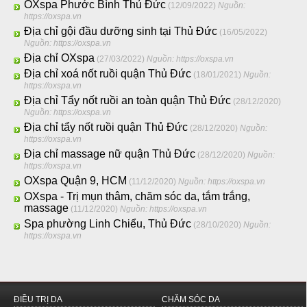
OXspa Phước Bình Thủ Đức
(12/09/2022)
Nguồn:
https://oxspa.vn
Địa chỉ gội đầu dưỡng sinh tại Thủ Đức
(16/05/2022)
Nguồn: https://oxspa.vn
Địa chỉ OXspa
(27/03/2022)
Nguồn: https://oxspa.vn
Địa chỉ xoá nốt ruồi quận Thủ Đức
(18/01/2021)
Nguồn:
https://oxspa.vn
Địa chỉ Tẩy nốt ruồi an toàn quận Thủ Đức
(28/12/2020)
Nguồn: https://oxspa.vn
Địa chỉ tẩy nốt ruồi quận Thủ Đức
(28/12/2020)
Nguồn:
https://oxspa.vn
Địa chỉ massage nữ quận Thủ Đức
(28/12/2020)
Nguồn:
https://oxspa.vn
OXspa Quận 9, HCM
(11/12/2020)
Nguồn: https://oxspa.vn
OXspa - Trị mụn thâm, chăm sóc da, tắm trắng,
massage
(11/12/2020)
Nguồn: https://oxspa.vn
Spa phường Linh Chiểu, Thủ Đức
(28/10/2020)
Nguồn:
https://oxspa.vn
ĐIỀU TRỊ DA
CHĂM SÓC DA