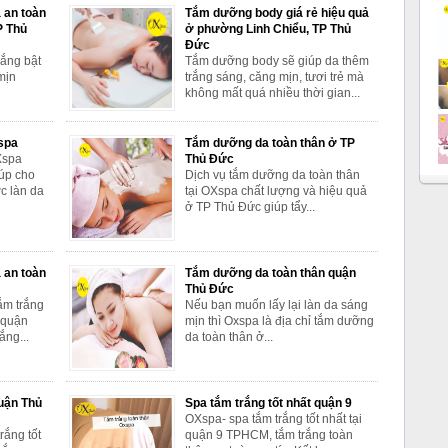
 an toàn
Tắm dưỡng body giá rẻ hiệu quả
P Thủ
ở phường Linh Chiểu, TP Thủ
Đức
rắng bật
Tắm dưỡng body sẽ giúp da thêm
mịn
trắng sáng, căng mịn, tươi trẻ mà
không mất quá nhiều thời gian...
spa
Tắm dưỡng da toàn thân ở TP
OXspa
Thủ Đức
úp cho
Dịch vụ tắm dưỡng da toàn thân
c làn da
tại OXspa chất lượng và hiệu quả
ở TP Thủ Đức giúp tẩy...
 an toàn
Tắm dưỡng da toàn thân quận
Thủ Đức
ắm trắng
Nếu bạn muốn lấy lại làn da sáng
 quận
mịn thì Oxspa là địa chỉ tắm dưỡng
ắng...
da toàn thân ở...
quận Thủ
Spa tắm trắng tốt nhất quận 9
OXspa- spa tắm trắng tốt nhất tại
rắng tốt
quận 9 TPHCM, tắm trắng toàn