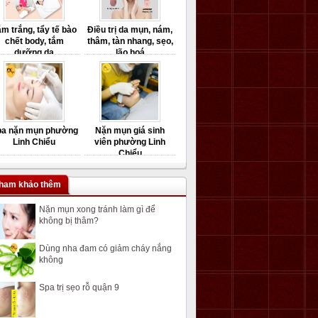
m trắng, tẩy tế bào
Điều trị da mụn, nám,
chết body, tắm
thâm, tàn nhang, sẹo,
dưỡng da
lão hoá
pa nặn mụn phường
Nặn mụn giá sinh
Linh Chiểu
viên phường Linh
Chiểu
ham khảo thêm
Nặn mụn xong tránh làm gì để
không bị thâm?
Dùng nha đam có giảm cháy nắng
không
Spa trị sẹo rỗ quận 9