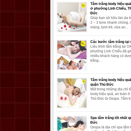
Tắm trắng body hiệu quả
ở phường Linh Chiểu, T
Đức
Giúp bạn sở hữu làn da t
2 – 3 tone nhanh chóng, 
màng, tươi trẻ, vừa an...
Các bước tắm trắng tại 
Liệu trình tắm trắng tại 
phường Linh Chiểu đã gi
nhiều khách hàng có đượ
trắng...
Tắm trắng body hiệu quả
quận Thủ Đức
Một trong những địa chỉ t
body hiệu quả, an toàn ở
Thủ Đức là Oxspa. Tắm tr
Spa tắm trắng tốt nhất 
Đức
Oxspa là địa chỉ spa tắm t