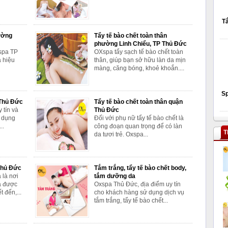
Tắ
ường
Tẩy tế bào chết toàn thân
phường Linh Chiểu, TP Thủ Đức
Xspa TP
OXspa tẩy sạch tế bào chết toàn
à hiệu
thân, giúp bạn sở hữu làn da mịn
màng, căng bóng, khoẻ khoắn....
S
 Thủ Đức
Tẩy tế bào chết toàn thân quận
 tín và
Thủ Đức
 dụng
Đối với phụ nữ tẩy tế bào chết là
..
công đoạn quan trọng để có làn
T
da tươi trẻ. Oxspa...
Thủ Đức
Tắm trắng, tẩy tế bào chết body,
 là nơi
tắm dưỡng da
ả được
Oxspa Thủ Đức, địa điểm uy tín
 đến,...
cho khách hàng sử dụng dịch vụ
tắm trắng, tẩy tế bào chết...