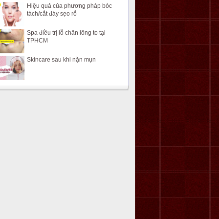
Hiệu quả của phương pháp bóc
tách/cắt đáy sẹo rỗ
Spa điều trị lỗ chân lông to tại
TPHCM
Skincare sau khi nặn mụn