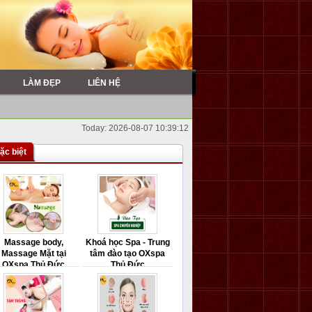
LÀM ĐẸP
LIÊN HỆ
Today: 2026-08-07 10:39:12
ặc biệt
Massage body,
Khoá học Spa - Trung
Massage Mặt tại
tâm đào tạo OXspa
OXspa Thủ Đức
Thủ Đức