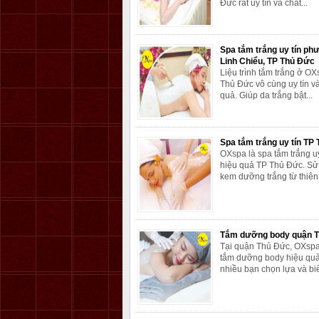
Đức rất uy tín và chất...
Spa tắm trắng uy tín ph
Linh Chiểu, TP Thủ Đức
Liệu trình tắm trắng ở O
Thủ Đức vô cùng uy tín v
quả. Giúp da trắng bật...
Spa tắm trắng uy tín TP
OXspa là spa tắm trắng uy
hiệu quả TP Thủ Đức. Sử
kem dưỡng trắng từ thiên.
Tắm dưỡng body quận 
Tại quận Thủ Đức, OXspa
tắm dưỡng body hiệu qu
nhiều bạn chọn lựa và biết