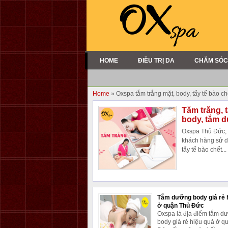
HOME
ĐIỀU TRỊ DA
CHĂM SÓC
Home
» Oxspa tắm trắng mặt, body, tẩy tế bào ch
Tắm trắng, t
body, tắm 
Oxspa Thủ Đức, đ
khách hàng sử d
tẩy tế bào chết...
Tắm dưỡng body giá rẻ 
ở quận Thủ Đức
Oxspa là địa điểm tắm d
body giá rẻ hiệu quả ở q