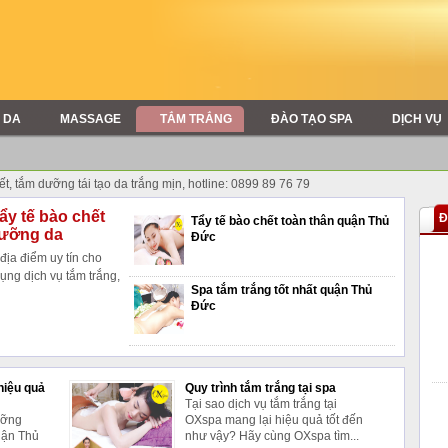
 DA
MASSAGE
TẮM TRẮNG
ĐÀO TẠO SPA
DỊCH VỤ
ết, tắm dưỡng tái tạo da trắng mịn, hotline: 0899 89 76 79
ẩy tế bào chết
Đ
Tẩy tế bào chết toàn thân quận Thủ
dưỡng da
Đức
ịa điểm uy tín cho
ụng dịch vụ tắm trắng,
Spa tắm trắng tốt nhất quận Thủ
Đức
hiệu quả
Quy trình tắm trắng tại spa
Tại sao dịch vụ tắm trắng tại
ưỡng
OXspa mang lại hiệu quả tốt đến
uận Thủ
như vậy? Hãy cùng OXspa tìm...