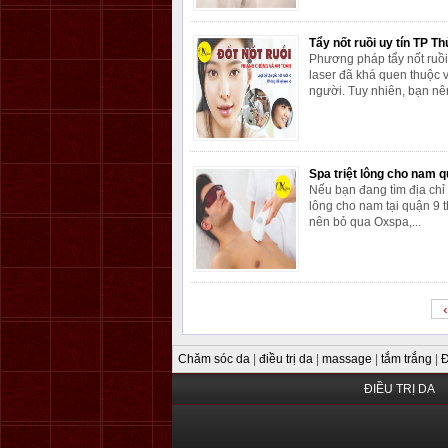
Tẩy nốt ruồi uy tín TP T
Phương pháp tẩy nốt ruồi
laser đã khá quen thuộc 
người. Tuy nhiên, bạn nên
Spa triệt lông cho nam q
Nếu bạn đang tìm địa chỉ s
lông cho nam tại quận 9 
nên bỏ qua Oxspa,...
‹
Chăm sóc da
|
điều trị da
|
massage
|
tắm trắng
|
Đ
ĐIỀU TRỊ DA