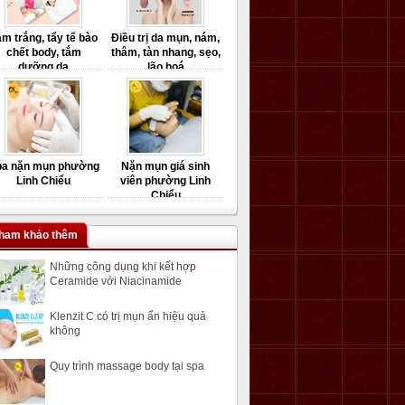
m trắng, tẩy tế bào
Điều trị da mụn, nám,
chết body, tắm
thâm, tàn nhang, sẹo,
dưỡng da
lão hoá
pa nặn mụn phường
Nặn mụn giá sinh
Linh Chiểu
viên phường Linh
Chiểu
ham khảo thêm
Những công dụng khi kết hợp
Ceramide với Niacinamide
Klenzit C có trị mụn ẩn hiệu quả
không
Quy trình massage body tại spa