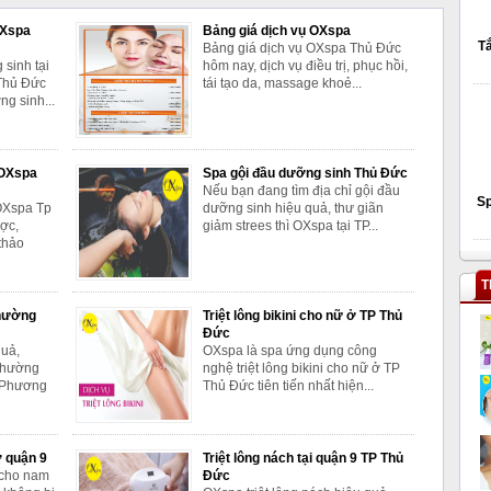
OXspa
Bảng giá dịch vụ OXspa
Tắ
Bảng giá dịch vụ OXspa Thủ Đức
sinh tại
hôm nay, dịch vụ điều trị, phục hồi,
 Thủ Đức
tái tạo da, massage khoẻ...
g sinh...
 OXspa
Spa gội đầu dưỡng sinh Thủ Đức
Nếu bạn đang tìm địa chỉ gội đầu
S
OXspa Tp
dưỡng sinh hiệu quả, thư giãn
ợc,
giảm strees thì OXspa tại TP...
thảo
T
phường
Triệt lông bikini cho nữ ở TP Thủ
Đức
quả,
OXspa là spa ứng dụng công
phường
nghệ triệt lông bikini cho nữ ở TP
. Phương
Thủ Đức tiên tiến nhất hiện...
ở quận 9
Triệt lông nách tại quận 9 TP Thủ
 cho nam
Đức