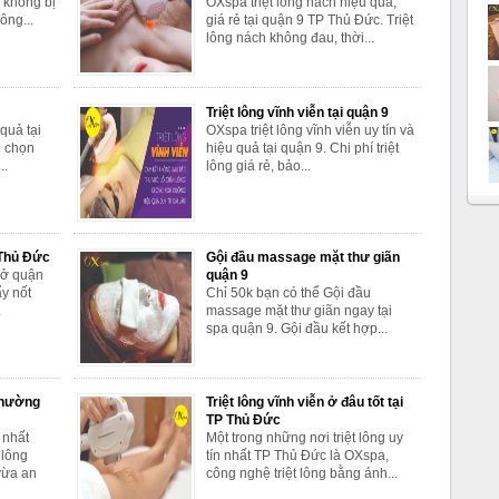
 không bị
OXspa triệt lông nách hiệu quả,
ông...
giá rẻ tại quận 9 TP Thủ Đức. Triệt
lông nách không đau, thời...
Triệt lông vĩnh viễn tại quận 9
 quả tại
OXspa triệt lông vĩnh viễn uy tín và
h chọn
hiệu quả tại quận 9. Chi phí triệt
..
lông giá rẻ, bảo...
 Thủ Đức
Gội đầu massage mặt thư giãn
 ở quận
quận 9
y nốt
Chỉ 50k bạn có thể Gội đầu
.
massage mặt thư giãn ngay tại
spa quận 9. Gội đầu kết hợp...
 phường
Triệt lông vĩnh viễn ở đâu tốt tại
TP Thủ Đức
 nhất
Một trong những nơi triệt lông uy
 lông
tín nhất TP Thủ Đức là OXspa,
vừa an
công nghệ triệt lông bằng ánh...