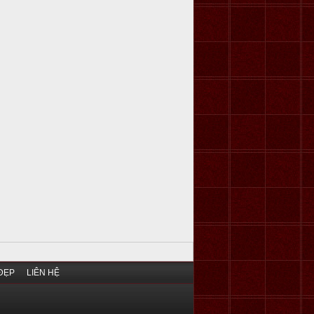
ĐẸP
LIÊN HỆ