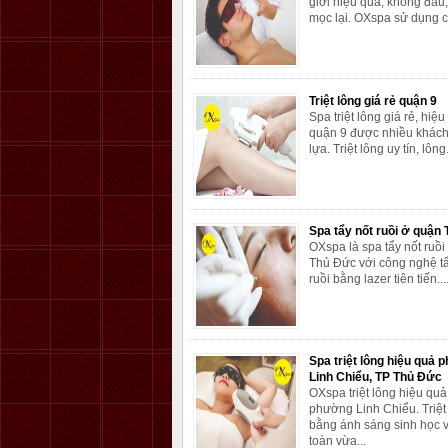
giới hiệu quả, không đau,
mọc lại. OXspa sử dụng c
Triệt lông giá rẻ quận 9
Spa triệt lông giá rẻ, hiệu
quận 9 được nhiều khác
lựa. Triệt lông uy tín, lông.
Spa tẩy nốt ruồi ở quận
OXspa là spa tẩy nốt ruồi
Thủ Đức với công nghệ tẩ
ruồi bằng lazer tiên tiến...
Spa triệt lông hiệu quả
Linh Chiểu, TP Thủ Đức
OXspa triệt lông hiệu quả
phường Linh Chiểu. Triệt
bằng ánh sáng sinh học 
toàn vừa...