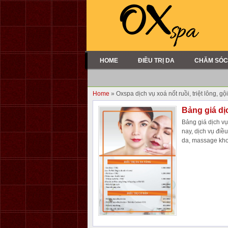
HOME
ĐIỀU TRỊ DA
CHĂM SÓC
Home
» Oxspa dịch vụ xoá nốt ruồi, triệt lông, g
Bảng giá d
Bảng giá dịch 
nay, dịch vụ điều 
da, massage kho