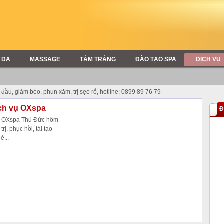
 DA
MASSAGE
TẮM TRẮNG
ĐÀO TẠO SPA
DỊCH VỤ
ội đầu, giảm béo, phun xăm, trị sẹo rỗ, hotline: 0899 89 76 79
ịch vụ OXspa
Đ
vụ OXspa Thủ Đức hôm
trị, phục hồi, tái tạo
ẻ...