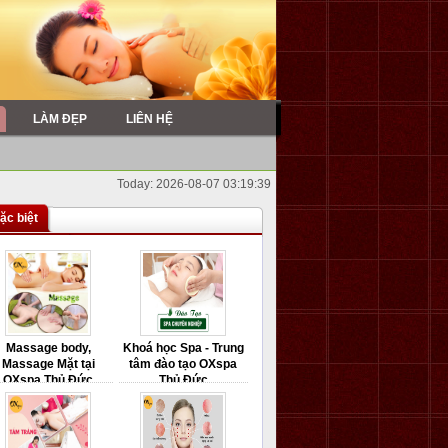
LÀM ĐẸP
LIÊN HỆ
Today: 2026-08-07 03:19:39
ặc biệt
Massage body,
Khoá học Spa - Trung
Massage Mặt tại
tâm đào tạo OXspa
OXspa Thủ Đức
Thủ Đức