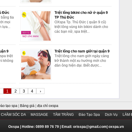
hủ Đức
Triệt lông bikini cho nữ ở quận 9
 bằng tia
TP Thủ Đức
với mọi
OXspa Tp. Thủ Đức ( quận 9 cũ)
 lựa...
triệt lông vùng kín bikini dành cho
các bạn nữ, spa triệt...
uận 9
Triệt lông cho nam giới tại quận 9
pa triệt
Triệt lông cho nam giới ngày càng
thì không
trở thành một xu hướng mới cho
đàn ông hiện đại. Biết được...
1
2
3
4
›
ào tạo spa
|
Bảng giá
|
địa chỉ oxspa
CHĂM SÓC DA
MASSAGE
TẮM TRẮNG
Đào Tạo Spa
Dịch Vụ
LÀM 
Oxspa | Hotline: 0899 89 76 79 | Email:
orisspa@gmail.com
|
oxspa.vn