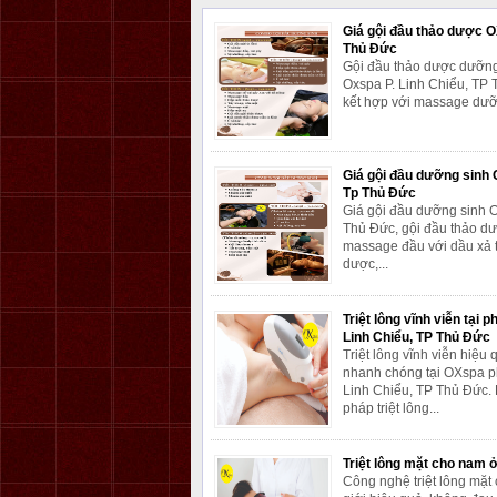
Giá gội đầu thảo dược 
Thủ Đức
Gội đầu thảo dược dưỡng 
Oxspa P. Linh Chiểu, TP
kết hợp với massage dưỡn
Giá gội đầu dưỡng sinh
Tp Thủ Đức
Giá gội đầu dưỡng sinh 
Thủ Đức, gội đầu thảo dư
massage đầu với dầu xả 
dược,...
Triệt lông vĩnh viễn tại 
Linh Chiểu, TP Thủ Đức
Triệt lông vĩnh viễn hiệu 
nhanh chóng tại OXspa 
Linh Chiểu, TP Thủ Đức
pháp triệt lông...
Triệt lông mặt cho nam 
Công nghệ triệt lông mặt