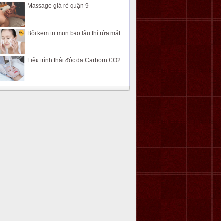
Massage giá rẻ quận 9
Bôi kem trị mụn bao lâu thì rửa mặt
Liệu trình thải độc da Carborn CO2