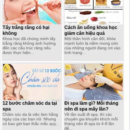
Tẩy trắng răng có hại
Cách ăn uống khoa học
không
giảm cân hiệu quả
Khoa học đã chứng minh tẩy
Một thân hình cân đối, khỏe
trắng răng không ảnh hưởng
mạnh luôn là niềm mong ước
đến các cấu trúc răng nếu
của những người đang rơi vào
được thực hiện...
tình trạng...
12 bước chăm sóc da tại
Đi spa làm gì? Mỗi tháng
spa
nên đi spa mấy lần?
Chăm sóc da là việc làm hằng
Về tần suất đi spa, thì các
ngày của các bạn nữ. Nhưng
chuyên gia khuyến khích mỗi
có bao giờ bạn thắc mắc quy...
tháng nên đi spa từ 4-8 lần
để...