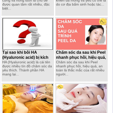
cứng và hồng luôn là chủ đề
khiến da mỏng và yếu có thể là
được quan tâm rất nhiều, đặc
do cơ địa bẩm sinh hoặc tác...
biệt...
Tại sao khi bôi HA
Chăm sóc da sau khi Peel
(Hyaluronic acid) bị kích
nhanh phục hồi, hiệu quả,
HA (Hyaluronic acid) là cái tên
Chăm sóc da sau khi Peel
ứng ?
an toàn
được nhiều tín đồ chăm sóc da
nhanh phục hồi, hiệu quả, an
yêu thích. Thành phần HA
toàn là thắc mắc của rất nhiều
mang lại...
người...