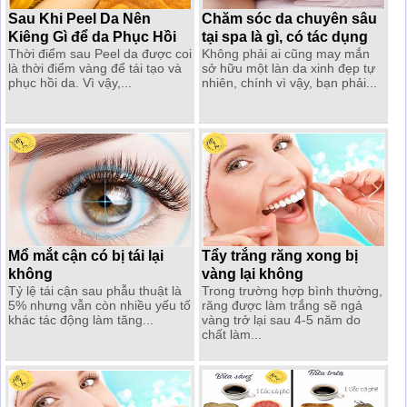
Sau Khi Peel Da Nên
Chăm sóc da chuyên sâu
Kiêng Gì để da Phục Hồi
tại spa là gì, có tác dụng
Thời điểm sau Peel da được coi
Không phải ai cũng may mắn
nhanh
gì?
là thời điểm vàng để tái tạo và
sở hữu một làn da xinh đẹp tự
phục hồi da. Vì vậy,...
nhiên, chính vì vậy, bạn phải...
Mổ mắt cận có bị tái lại
Tẩy trắng răng xong bị
không
vàng lại không
Tỷ lệ tái cận sau phẫu thuật là
Trong trường hợp bình thường,
5% nhưng vẫn còn nhiều yếu tố
răng được làm trắng sẽ ngả
khác tác động làm tăng...
vàng trở lại sau 4-5 năm do
chất làm...