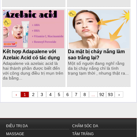
Kết hợp Adapalene với
Da mặt bị cháy nắng làm
Azelaic Acid có tác dụng
sao trắng lại?
Adapalene và azelaic acid là
Một số người đang nghĩ rằng
gì?
hai thành phần được biết đến
da bị cháy nắng chỉ là tình
với công dụng điều trị mụn trên
trạng tạm thời , nhưng thật ra...
da bằng...
‹
1
2
3
4
5
6
7
8
...
92
93
›
ĐIỀU TRỊ DA
CHĂM SÓC DA
MASSAGE
TẮM TRẮNG