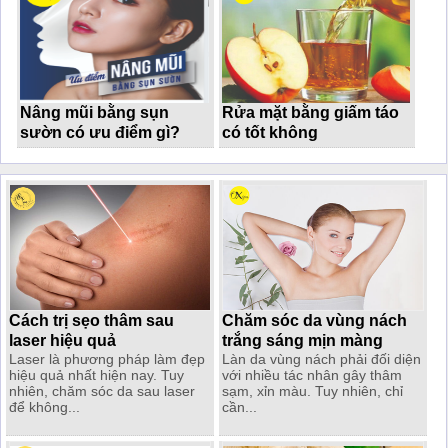
Nâng mũi bằng sụn
Rửa mặt bằng giấm táo
sườn có ưu điểm gì?
có tốt không
Cách trị sẹo thâm sau
Chăm sóc da vùng nách
laser hiệu quả
trắng sáng mịn màng
Laser là phương pháp làm đẹp
Làn da vùng nách phải đối diện
hiệu quả nhất hiện nay. Tuy
với nhiều tác nhân gây thâm
nhiên, chăm sóc da sau laser
sạm, xỉn màu. Tuy nhiên, chỉ
để không...
cần...