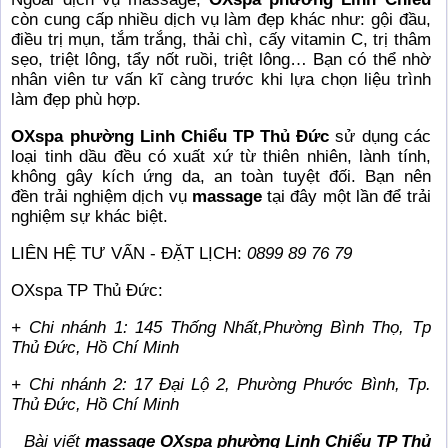
còn cung cấp nhiều dịch vụ làm đẹp khác như: gội đầu,
điều trị mụn, tắm trắng, thải chì, cấy vitamin C, trị thâm
sẹo, triệt lông, tẩy nốt ruồi, triệt lông… Bạn có thể nhờ
nhân viên tư vấn kĩ càng trước khi lựa chọn liệu trình
làm đẹp phù hợp.
OXspa phường Linh Chiểu
TP Thủ Đức
sử dụng các
loại tinh dầu đều có xuất xứ từ thiên nhiên, lành tính,
không gây kích ứng da, an toàn tuyệt đối. Bạn nên
đền trải nghiệm dịch vụ
massage
tại đây một lần để trải
nghiệm sự khác biệt.
LIÊN HỆ TƯ VẤN - ĐẶT LỊCH:
0899 89 76 79
OXspa TP Thủ Đức:
+ Chi nhánh 1: 145 Thống Nhất,Phường Bình Thọ, Tp
Thủ Đức, Hồ Chí Minh
+ Chi nhánh 2: 17 Đại Lộ 2, Phường Phước Bình, Tp.
Thủ Đức, Hồ Chí Minh
Bài viết
massage OXspa phường Linh Chiểu TP Thủ