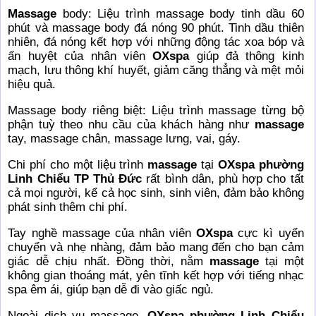
Massage
body: Liệu trình massage body tinh dầu 60
phút và massage body đá nóng 90 phút. Tinh dầu thiên
nhiên, đá nóng kết hợp với những động tác xoa bóp và
ấn huyệt của nhân viên
OXspa
giúp đả thông kinh
mạch, lưu thông khí huyết, giảm căng thẳng và mệt mỏi
hiệu quả.
Massage body riêng biệt: Liệu trình massage từng bộ
phận tuỳ theo nhu cầu của khách hàng như
massage
tay, massage chân, massage lưng, vai, gáy.
Chi phí cho một liệu trình
massage
tại
OXspa phường
Linh Chiểu TP Thủ Đức
rất bình dân, phù hợp cho tất
cả mọi người, kể cả học sinh, sinh viên, đảm bảo không
phát sinh thêm chi phí.
Tay nghề massage của nhân viên
OXspa
cực kì uyển
chuyển và nhẹ nhàng, đảm bảo mang đến cho bạn cảm
giác dễ chịu nhất. Đồng thời, nằm
massage
tại một
không gian thoáng mát, yên tĩnh kết hợp với tiếng nhạc
spa êm ái, giúp bạn dễ đi vào giấc ngủ.
Ngoài dịch vụ massage,
OXspa phường Linh Chiểu