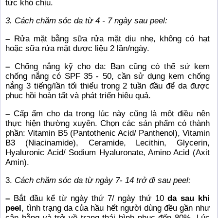
tức khó chịu.
3. Cách chăm sóc da từ 4 - 7 ngày sau peel:
–
Rửa mặt bằng sữa rửa mặt dịu nhẹ, không có hạt
hoặc sữa rửa mặt dược liệu 2 lần/ngày.
–
Chống nắng kỹ cho da: Bạn cũng có thể sử kem
chống nắng có SPF 35 - 50, cần sử dụng kem chống
nắng 3 tiếng/lần tối thiểu trong 2 tuần đầu để da được
phục hồi hoàn tất và phát triển hiệu quả.
–
Cấp ẩm cho da trong lúc này cũng là một điều nên
thực hiện thường xuyên. Chọn các sản phẩm có thành
phần: Vitamin B5 (Pantothenic Acid/ Panthenol), Vitamin
B3 (Niacinamide), Ceramide, Lecithin, Glycerin,
Hyaluronic Acid/ Sodium Hyaluronate, Amino Acid (Axit
Amin).
3.
Cách chăm sóc da từ ngày 7- 14 trở đi sau peel:
–
Bắt đầu kể từ ngày thứ 7/ ngày thứ 10
da sau khi
peel
, tình trạng da của hầu hết người dùng đều gần như
cân bằng và trở về trạng thái bình phục đến 80%. Lúc