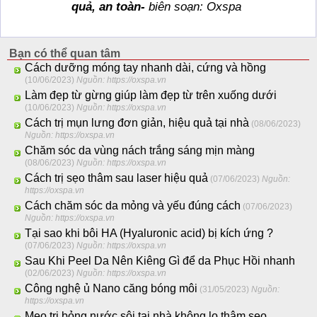
quả, an toàn-
biên soạn: Oxspa
Bạn có thể quan tâm
Cách dưỡng móng tay nhanh dài, cứng và hồng
(10/06/2023)
Nguồn: https://oxspa.vn
Làm đẹp từ gừng giúp làm đẹp từ trên xuống dưới
(10/06/2023)
Nguồn: https://oxspa.vn
Cách trị mụn lưng đơn giản, hiệu quả tại nhà
(08/06/2023)
Nguồn: https://oxspa.vn
Chăm sóc da vùng nách trắng sáng mịn màng
(08/06/2023)
Nguồn: https://oxspa.vn
Cách trị sẹo thâm sau laser hiệu quả
(07/06/2023)
Nguồn:
https://oxspa.vn
Cách chăm sóc da mỏng và yếu đúng cách
(07/06/2023)
Nguồn: https://oxspa.vn
Tại sao khi bôi HA (Hyaluronic acid) bị kích ứng ?
(07/06/2023)
Nguồn: https://oxspa.vn
Sau Khi Peel Da Nên Kiêng Gì để da Phục Hồi nhanh
(02/06/2023)
Nguồn: https://oxspa.vn
Công nghệ ủ Nano căng bóng môi
(31/05/2023)
Nguồn:
https://oxspa.vn
Mẹo trị bỏng nước sôi tại nhà không lo thâm sẹo