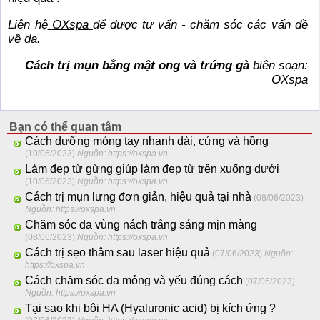
Liên hệ
OXspa
để được tư vấn - chăm sóc các vấn đề
về da.
Cách trị mụn bằng mật ong và trứng gà
biên soạn:
OXspa
Bạn có thể quan tâm
Cách dưỡng móng tay nhanh dài, cứng và hồng
(10/06/2023)
Nguồn: https://oxspa.vn
Làm đẹp từ gừng giúp làm đẹp từ trên xuống dưới
(10/06/2023)
Nguồn: https://oxspa.vn
Cách trị mụn lưng đơn giản, hiệu quả tại nhà
(08/06/2023)
Nguồn: https://oxspa.vn
Chăm sóc da vùng nách trắng sáng mịn màng
(08/06/2023)
Nguồn: https://oxspa.vn
Cách trị sẹo thâm sau laser hiệu quả
(07/06/2023)
Nguồn:
https://oxspa.vn
Cách chăm sóc da mỏng và yếu đúng cách
(07/06/2023)
Nguồn: https://oxspa.vn
Tại sao khi bôi HA (Hyaluronic acid) bị kích ứng ?