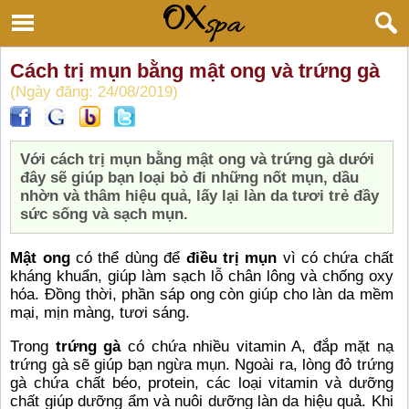
Cách trị mụn bằng mật ong và trứng gà
(Ngày đăng: 24/08/2019)
Với cách trị mụn bằng mật ong và trứng gà dưới
đây sẽ giúp bạn loại bỏ đi những nốt mụn, dầu
nhờn và thâm hiệu quả, lấy lại làn da tươi trẻ đầy
sức sống và sạch mụn.
Mật ong
có thể dùng để
điều trị mụn
vì có chứa chất
kháng khuẩn, giúp làm sạch lỗ chân lông và chống oxy
hóa. Đồng thời, phần sáp ong còn giúp cho làn da mềm
mại, mịn màng, tươi sáng.
Trong
trứng gà
có chứa nhiều vitamin A, đắp mặt nạ
trứng gà sẽ giúp bạn ngừa mụn. Ngoài ra, lòng đỏ trứng
gà chứa chất béo, protein, các loại vitamin và dưỡng
chất giúp dưỡng ẩm và nuôi dưỡng làn da hiệu quả. Khi