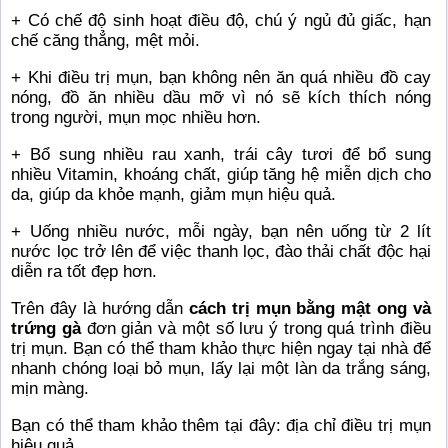
+ Có chế độ sinh hoạt điều độ, chú ý ngủ đủ giấc, hạn
chế căng thẳng, mệt mỏi.
+ Khi điều trị mụn, bạn không nên ăn quá nhiều đồ cay
nóng, đồ ăn nhiều dầu mỡ vì nó sẽ kích thích nóng
trong người, mụn mọc nhiều hơn.
+ Bổ sung nhiều rau xanh, trái cây tươi để bổ sung
nhiều Vitamin, khoáng chất, giúp tăng hệ miễn dịch cho
da, giúp da khỏe mạnh, giảm mụn hiệu quả.
+ Uống nhiều nước, mỗi ngày, bạn nên uống từ 2 lít
nước lọc trở lên để việc thanh lọc, đào thải chất độc hại
diễn ra tốt đẹp hơn.
Trên đây là hướng dẫn
cách trị mụn bằng mật ong và
trứng gà
đơn giản và một số lưu ý trong quá trình điều
trị mụn. Bạn có thể tham khảo thực hiện ngay tại nhà để
nhanh chóng loại bỏ mụn, lấy lại một làn da trắng sáng,
mịn màng.
Bạn có thể tham khảo thêm tại đây:
địa chỉ điều trị mụn
hiệu quả
.