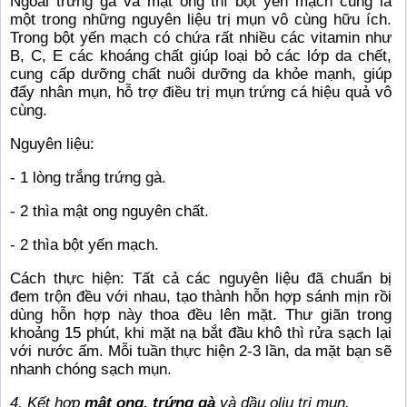
Ngoài trứng gà và mật ong thì bột yến mạch cũng là
một trong những nguyên liệu trị mụn vô cùng hữu ích.
Trong bột yến mạch có chứa rất nhiều các vitamin như
B, C, E các khoáng chất giúp loại bỏ các lớp da chết,
cung cấp dưỡng chất nuôi dưỡng da khỏe mạnh, giúp
đẩy nhân mụn, hỗ trợ điều trị mụn trứng cá hiệu quả vô
cùng.
Nguyên liệu:
- 1 lòng trắng trứng gà.
- 2 thìa mật ong nguyên chất.
- 2 thìa bột yến mạch.
Cách thực hiện: Tất cả các nguyên liệu đã chuẩn bị
đem trộn đều với nhau, tạo thành hỗn hợp sánh mịn rồi
dùng hỗn hợp này thoa đều lên mặt. Thư giãn trong
khoảng 15 phút, khi mặt nạ bắt đầu khô thì rửa sạch lại
với nước ấm. Mỗi tuần thực hiện 2-3 lần, da mặt bạn sẽ
nhanh chóng sạch mụn.
4. Kết hợp
mật ong, trứng gà
và dầu oliu trị mụn.