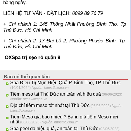
hàng ngày.
LIÊN HỆ TƯ VẤN - ĐẶT LỊCH:
0899 89 76 79
+ Chi nhánh 1: 145 Thống Nhất,Phường Bình Thọ, Tp
Thủ Đức, Hồ Chí Minh
+ Chi nhánh 2: 17 Đại Lộ 2, Phường Phước Bình, Tp.
Thủ Đức, Hồ Chí Minh
OXSpa trị sẹo rỗ quận 9
Bạn có thể quan tâm
Spa Điều Trị Mụn Hiệu Quả P. Bình Thọ, TP Thủ Đức
(10/01/2024)
Nguồn: https://oxspa.vn
Tiêm meso tại Thủ Đức an toàn và hiệu quả
(06/06/2023)
Nguồn: https://oxspa.vn
Địa chỉ tiêm meso tốt nhất tại Thủ Đức
(06/06/2023)
Nguồn:
https://oxspa.vn
Tiêm Meso giá bao nhiêu ? Bảng giá tiêm Meso mới
nhất
(06/06/2023)
Nguồn: https://oxspa.vn
Spa peel da hiệu quả, an toàn tại Thủ Đức
(02/06/2023)