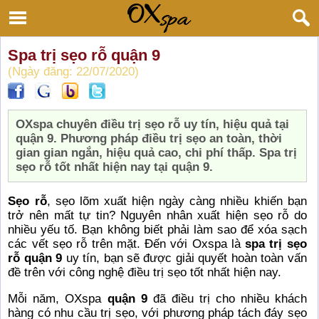
Spa trị sẹo rỗ quận 9
(Ngày đăng: 22/07/2020)
OXspa chuyên điều trị sẹo rỗ uy tín, hiệu quả tại
quận 9. Phương pháp điều trị sẹo an toàn, thời
gian gian ngắn, hiệu quả cao, chi phí thấp. Spa trị
sẹo rỗ tốt nhất hiện nay tại quận 9.
Sẹo rỗ
, sẹo lõm xuất hiện ngày càng nhiều khiến bạn
trở nên mất tự tin? Nguyên nhân xuất hiện sẹo rỗ do
nhiều yếu tố. Bạn không biết phải làm sao để xóa sạch
các vết sẹo rỗ trên mặt. Đến với Oxspa là
spa trị sẹo
rỗ quận 9
uy tín, bạn sẽ được giải quyết hoàn toàn vấn
đề trên với công nghệ điều trị sẹo tốt nhất hiện nay.
Mỗi năm, OXspa
quận 9
đã điều trị cho nhiều khách
hàng có nhu cầu trị sẹo, với phương pháp tách đáy sẹo