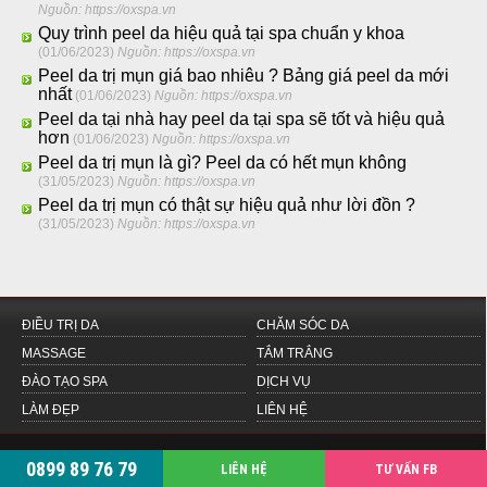
Nguồn: https://oxspa.vn
Quy trình peel da hiệu quả tại spa chuẩn y khoa
(01/06/2023)
Nguồn: https://oxspa.vn
Peel da trị mụn giá bao nhiêu ? Bảng giá peel da mới
nhất
(01/06/2023)
Nguồn: https://oxspa.vn
Peel da tại nhà hay peel da tại spa sẽ tốt và hiệu quả
hơn
(01/06/2023)
Nguồn: https://oxspa.vn
Peel da trị mụn là gì? Peel da có hết mụn không
(31/05/2023)
Nguồn: https://oxspa.vn
Peel da trị mụn có thật sự hiệu quả như lời đồn ?
(31/05/2023)
Nguồn: https://oxspa.vn
ĐIỀU TRỊ DA
CHĂM SÓC DA
MASSAGE
TẮM TRẮNG
ĐÀO TẠO SPA
DỊCH VỤ
LÀM ĐẸP
LIÊN HỆ
Oxspa | Hotline: 0899 89 76 79 | Email:
orisspa@gmail.com
|
oxspa.vn
0899 89 76 79
LIÊN HỆ
TƯ VẤN FB