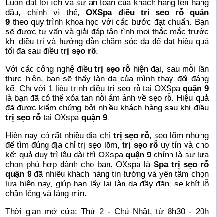
Luôn đặt lợi ích và sự an toàn của khách hàng lên hàng
đầu, chính vì thế,
OXSpa điều trị sẹo rỗ quận
9
theo quy trình khoa học với các bước đạt chuẩn. Bạn
sẽ được tư vấn và giải đáp tận tình mọi thắc mắc trước
khi điều trị và hướng dẫn chăm sóc da để đạt hiệu quả
tối đa sau điều
trị sẹo rỗ
.
Với các công nghệ điều
trị sẹo rỗ
hiện đại, sau mỗi lần
thực hiện, bạn sẽ thấy làn da của mình thay đổi đáng
kể. Chỉ với 1 liệu trình điều trị sẹo rỗ tại OXSpa
quận 9
là bạn đã có thể xóa tan nỗi ám ánh về sẹo rỗ. Hiệu quả
đã được kiểm chứng bởi nhiều khách hàng sau khi điều
trị sẹo rỗ
tại OXspa
quận 9
.
Hiện nay có rất nhiều địa chỉ
trị sẹo rỗ
, sẹo lõm nhưng
để tìm đúng địa chỉ trị sẹo lõm,
trị sẹo rỗ
uy tín và cho
kết quả duy trì lâu dài thì OXspa
quận 9
chính là sự lựa
chọn phù hợp dành cho bạn. OXspa là
Spa trị sẹo rỗ
quận 9
đã nhiều khách hàng tin tưởng và yên tâm chọn
lựa hiện nay, giúp bạn lấy lại làn da đầy đặn, se khít lỗ
chân lông và láng mịn.
Thời gian mở cửa: Thứ 2 - Chủ Nhật, từ 8h30 - 20h