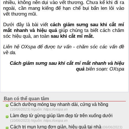
nhiều, không nên dụi vào vết thương. Chưa kể khi đi ra
ngoài, cần mang kiếng để hạn chế bụi bẩn len lỏi vào
vết thương mũi.
Dưới đây là bài viết
cách giảm sưng sau khi cắt mí
mắt nhanh và hiệu quả
giúp chúng ta biết cách chăm
sóc hiệu quả, an toàn
sau khi cắt mí mắt.
Liên hệ
OXspa
để được tư vấn - chăm sóc các vấn đề
về da.
Cách giảm sưng sau khi cắt mí mắt nhanh và hiệu
quả
biên soạn: OXspa
Bạn có thể quan tâm
Cách dưỡng móng tay nhanh dài, cứng và hồng
(10/06/2023)
Nguồn: https://oxspa.vn
Làm đẹp từ gừng giúp làm đẹp từ trên xuống dưới
(10/06/2023)
Nguồn: https://oxspa.vn
Cách trị mụn lưng đơn giản, hiệu quả tại nhà
(08/06/2023)