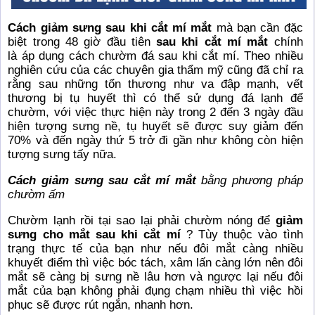
Cách giảm sưng sau khi cắt mí mắt
mà bạn cần đặc
biệt trong 48 giờ đầu tiên
sau khi cắt mí mắt
chính
là áp dụng cách chườm đá sau khi cắt mí. Theo nhiều
nghiên cứu của các chuyên gia thẩm mỹ cũng đã chỉ ra
rằng sau những tổn thương như va đập mạnh, vết
thương bị tụ huyết thì có thể sử dụng đá lạnh để
chườm, với việc thực hiện này trong 2 đến 3 ngày đầu
hiện tượng sưng nề, tụ huyết sẽ được suy giảm đến
70% và đến ngày thứ 5 trở đi gần như không còn hiện
tượng sưng tấy nữa.
Cách giảm sưng sau cắt mí mắt
bằng phương pháp
chườm ấm
Chườm lạnh rồi tại sao lại phải chườm nóng để
giảm
sưng cho mắt sau khi cắt mí
? Tùy thuộc vào tình
trạng thực tế của bạn như nếu đôi mắt càng nhiều
khuyết điểm thì việc bóc tách, xâm lấn càng lớn nên đôi
mắt sẽ càng bị sưng nề lâu hơn và ngược lại nếu đôi
mắt của bạn không phải đụng chạm nhiều thì việc hồi
phục sẽ được rút ngắn, nhanh hơn.