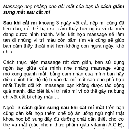
Massage nhẹ nhàng cho đôi mắt của bạn là
cách giảm
sưng mắt sau cắt mí
Sau khi cắt mí
khoảng 3 ngày vết cắt nếp mí cũng đã
liền dần, có thể bạn sẽ cảm thấy hơi ngứa vì da mới
đang được hình thành. Việc kết hợp massage sẽ làm
tan đi những vị trí máu còn bầm tím và cũng sẽ giúp
bạn cảm thấy thoải mái hơn không còn ngứa ngáy, khó
chịu.
Cách thực hiện massage rất đơn giản, bạn sử dụng
ngón tay giữa của mình nhẹ nhàng massage vùng
mô xung quanh mắt, bằng cảm nhận của mình bạn hãy
điều chỉnh tốc độ độ tì vào da mí mắt sao cho phù hợp
nhất.Tuyệt đối khi massage bạn không được tác động
quá mạnh, đặc biệt là vị trí nếp mí vì có thể gây ra bung
chỉ,vết cắt bị chảy máu,…
Ngoài 3
cách giảm sưng sau khi cắt mí mắt
trên bạn
cũng cần kết hợp thêm chế độ ăn uống ngủ nghỉ thật
khoa học bổ sung đầy đủ dưỡng chất cần thiết cho cơ
thể và mắt (các nhóm thực phẩm giàu vitamin A,C,E),