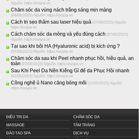
Nguồn: https://oxspa.vn
Chăm sóc da vùng nách trắng sáng mịn màng
(08/06/2023)
Nguồn: https://oxspa.vn
Cách trị sẹo thâm sau laser hiệu quả
(07/06/2023)
Nguồn:
https://oxspa.vn
Cách chăm sóc da mỏng và yếu đúng cách
(07/06/2023)
Nguồn: https://oxspa.vn
Tại sao khi bôi HA (Hyaluronic acid) bị kích ứng ?
(07/06/2023)
Nguồn: https://oxspa.vn
Chăm sóc da sau khi Peel nhanh phục hồi, hiệu quả, an
toàn
(02/06/2023)
Nguồn: https://oxspa.vn
Sau Khi Peel Da Nên Kiêng Gì để da Phục Hồi nhanh
(02/06/2023)
Nguồn: https://oxspa.vn
Công nghệ ủ Nano căng bóng môi
(31/05/2023)
Nguồn:
https://oxspa.vn
ĐIỀU TRỊ DA
CHĂM SÓC DA
MASSAGE
TẮM TRẮNG
ĐÀO TẠO SPA
DỊCH VỤ