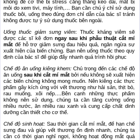
không để cơ thể bị stress căng thẳng kéo dài, mắt bị
mỏi do xem tivi, máy tính,… Bạn cần chú ý chỉ sử dụng
thuốc bôi, uống theo đúng đơn chỉ dẫn của bác sĩ tránh
không được tự ý sử dụng thuốc bên ngoài.
Uống thuốc giảm sưng viêm
: Thuốc kháng viêm sẽ
được các sĩ kê đơn
ngay sau khi phẫu thuật cắt mí
mắt
để hỗ trợ giảm sưng đau hiệu quả, ngăn ngừa sự
xuất hiện của biến chứng. Bạn nên uống thuốc theo quy
định của bác sĩ để giúp đẩy nhanh quá trình hồi phục
Chế độ ăn uống kiêng khem:
Chú trọng đến các chế độ
ăn uống
sau khi cắt mí mắt
bởi nếu không sẽ xuất hiện
các biến chứng không mong muốn. Nên kiêng các thực
phẩm gây kích ứng với vết thương như hải sản, thịt bò,
rau muống, xôi nếp….Bên cạnh những thực phẩm
không nên sử dụng, chúng ta cần tăng cường uống
nhiều nước, ăn nhiều rau xanh và cung cấp chất dinh
dưỡng cần thiết cho cơ thể.
Chế độ sinh hoạt:
Sau thời gian cắt mí mắt, để hạn chế
sưng đau và giúp vết thương ổn định nhanh, chúng ta
cần có thời gian nghỉ ngơi, không hoạt động mắt quá