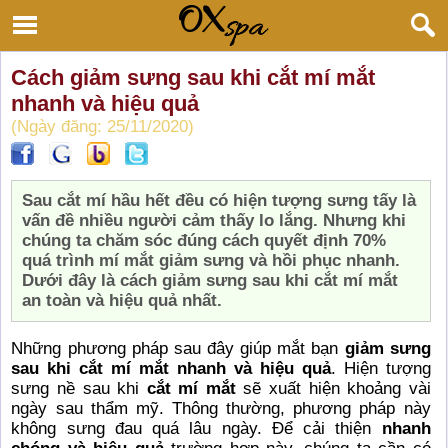
Cách giảm sưng sau khi cắt mí mắt
nhanh và hiệu quả
(Ngày đăng: 25/11/2020)
Sau cắt mí hầu hết đều có hiện tượng sưng tấy là
vấn đề nhiều người cảm thấy lo lắng. Nhưng khi
chúng ta chăm sóc đúng cách quyết định 70%
quá trình mí mắt giảm sưng và hồi phục nhanh.
Dưới đây là cách giảm sưng sau khi cắt mí mắt
an toàn và hiệu quả nhất.
Những phương pháp sau đây giúp mắt bạn
giảm sưng
sau khi cắt mí mắt nhanh và hiệu quả
. Hiện tượng
sưng nề sau khi
cắt mí mắt
sẽ xuất hiện khoảng vài
ngày sau thẩm mỹ. Thông thường, phương pháp này
không sưng đau quá lâu ngày. Để cải thiện
nhanh