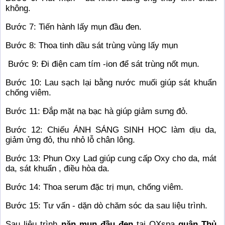
không.
Bước 7: Tiến hành lấy mụn đầu đen.
Bước 8: Thoa tinh dầu sát trùng vùng lấy mụn
Bước 9: Đi điện cam tím -ion để sát trùng nốt mụn.
Bước 10: Lau sạch lại bằng nước muối giúp sát khuẩn
chống viêm.
Bước 11: Đắp mặt nạ bạc hà giúp giảm sưng đỏ.
Bước 12: Chiếu ÁNH SÁNG SINH HỌC làm dịu da,
giảm ửng đỏ, thu nhỏ lỗ chân lông.
Bước 13: Phun Oxy Lad giúp cung cấp Oxy cho da, mát
da, sát khuẩn , điều hòa da.
Bước 14: Thoa serum đặc trị mụn, chống viêm.
Bước 15: Tư vấn - dặn dò chăm sóc da sau liệu trình.
Sau liệu trình
nặn mụn đầu đen
tại OXspa
quận Thủ