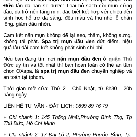
Đức
làn da bạn sẽ được: Loại bỏ sạch cồi mụn cứng
đầu, da trở nên láng mịn, đặc biệt kết hợp với chiếu đèn
sinh học hỗ trợ da sáng, đều màu và thu nhỏ lỗ chân
lông, giảm dầu nhờn.
Cam kết nặn mụn không để lại sẹo, thâm, không sưng,
không tái phát.
Spa trị mụn đầu đen
dứt điểm, hiệu
quả lâu dài cam kết không phát sinh chi phí.
Nếu bạn đang tìm nơi
nặn mụn đầu đen
ở
quận Thủ
Đức
uy tín và tốt nhất thì bạn hoàn toàn có thể an tâm
chọn OXspa, là
spa trị mụn đầu đen
chuyên nghiệp và
an toàn tại tphcm.
Thời gian mở cửa: Thứ 2 - Chủ Nhật, từ 8h30 - 20h
hàng ngày.
LIÊN HỆ TƯ VẤN - ĐẶT LỊCH:
0899 89 76 79
+ Chi nhánh 1: 145 Thống Nhất,Phường Bình Thọ, Tp
Thủ Đức, Hồ Chí Minh
+ Chi nhánh 2: 17 Đại Lộ 2, Phường Phước Bình, Tp.