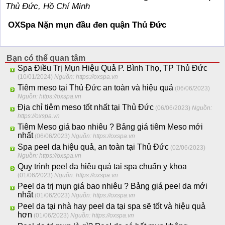
Thủ Đức, Hồ Chí Minh
OXSpa Nặn mụn đầu đen quận Thủ Đức
Bạn có thể quan tâm
Spa Điều Trị Mụn Hiệu Quả P. Bình Thọ, TP Thủ Đức
(10/01/2024)
Nguồn: https://oxspa.vn
Tiêm meso tại Thủ Đức an toàn và hiệu quả
(06/06/2023)
Nguồn: https://oxspa.vn
Địa chỉ tiêm meso tốt nhất tại Thủ Đức
(06/06/2023)
Nguồn:
https://oxspa.vn
Tiêm Meso giá bao nhiêu ? Bảng giá tiêm Meso mới
nhất
(06/06/2023)
Nguồn: https://oxspa.vn
Spa peel da hiệu quả, an toàn tại Thủ Đức
(02/06/2023)
Nguồn: https://oxspa.vn
Quy trình peel da hiệu quả tại spa chuẩn y khoa
(01/06/2023)
Nguồn: https://oxspa.vn
Peel da trị mụn giá bao nhiêu ? Bảng giá peel da mới
nhất
(01/06/2023)
Nguồn: https://oxspa.vn
Peel da tại nhà hay peel da tại spa sẽ tốt và hiệu quả
hơn
(01/06/2023)
Nguồn: https://oxspa.vn